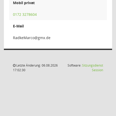
Mobil privat
0172 3278604
E-Mail
ocraM
Letzte Änderung: 06.08.2026
Software:
Sitzungsdienst
(Wird in
17:02:30
Session