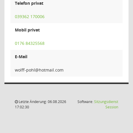
Telefon privat
039362 170006
Mobil privat
0176 84325568
E-Mail
lhop-
Letzte Änderung: 06.08.2026
Software:
Sitzungsdienst
(Wird in
17:02:30
Session