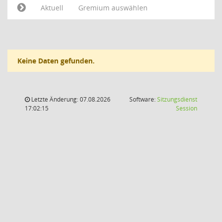
Aktuell
Gremium auswählen
Keine Daten gefunden.
Letzte Änderung: 07.08.2026
Software:
Sitzungsdienst
(Wird in
17:02:15
Session