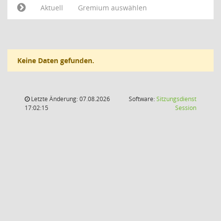
Aktuell
Gremium auswählen
Keine Daten gefunden.
Letzte Änderung: 07.08.2026
Software:
Sitzungsdienst
(Wird in
17:02:15
Session