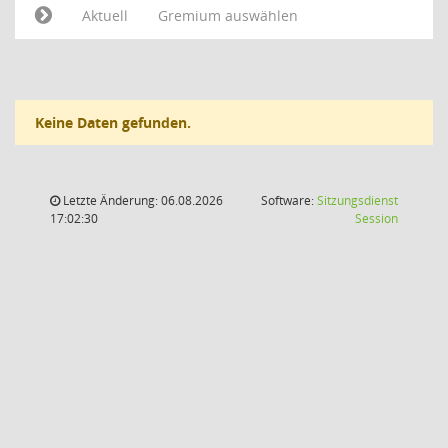
Aktuell
Gremium auswählen
Keine Daten gefunden.
Letzte Änderung: 06.08.2026
Software:
Sitzungsdienst
(Wird in
17:02:30
Session