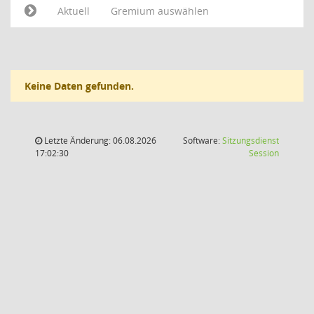
Aktuell
Gremium auswählen
Keine Daten gefunden.
Letzte Änderung: 06.08.2026
Software:
Sitzungsdienst
(Wird in
17:02:30
Session