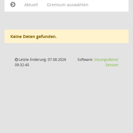
Aktuell
Gremium auswählen
Keine Daten gefunden.
Letzte Änderung: 07.08.2026
Software:
Sitzungsdienst
(Wird in
09:32:40
Session