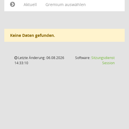
Aktuell
Gremium auswählen
Keine Daten gefunden.
Letzte Änderung: 06.08.2026
Software:
Sitzungsdienst
(Wird in
14:33:10
Session