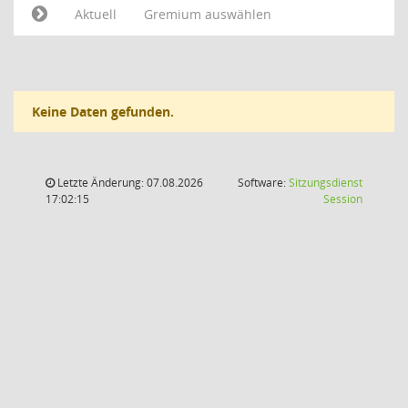
Aktuell
Gremium auswählen
Keine Daten gefunden.
Letzte Änderung: 07.08.2026
Software:
Sitzungsdienst
(Wird in
17:02:15
Session