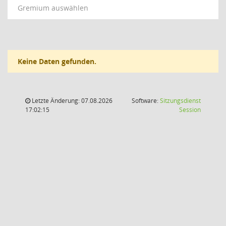
Gremium auswählen
Keine Daten gefunden.
Letzte Änderung: 07.08.2026
Software:
Sitzungsdienst
(Wird in
17:02:15
Session