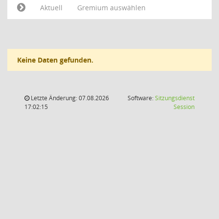
Aktuell
Gremium auswählen
Keine Daten gefunden.
Letzte Änderung: 07.08.2026
Software:
Sitzungsdienst
(Wird in
17:02:15
Session