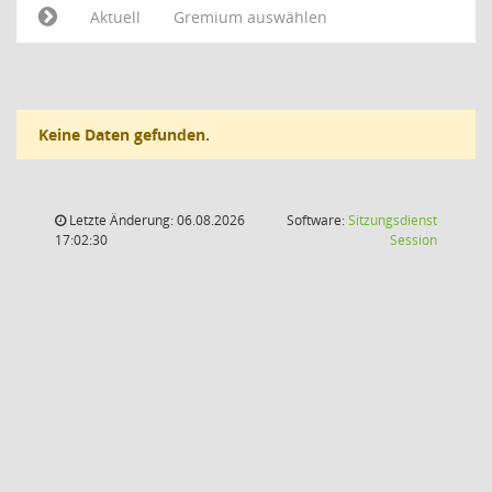
Aktuell
Gremium auswählen
Keine Daten gefunden.
Letzte Änderung: 06.08.2026
Software:
Sitzungsdienst
(Wird in
17:02:30
Session