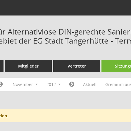
ür Alternativlose DIN-gerechte Sanie
ebiet der EG Stadt Tangerhütte - Ter
Mitglieder
Vertreter
Sitzung
November
2012
Aktuell
Gremium au
den.