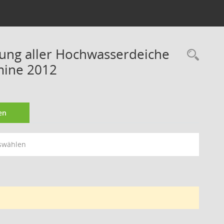
rung aller Hochwasserdeiche
Rec
mine 2012
en
swählen