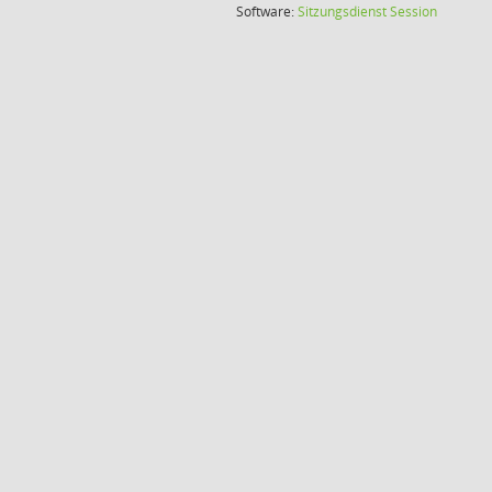
(Wird in
Software:
Sitzungsdienst
Session