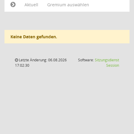
Aktuell
Gremium auswählen
Keine Daten gefunden.
Letzte Änderung: 06.08.2026
Software:
Sitzungsdienst
(Wird in
17:02:30
Session