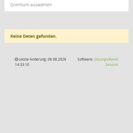
Gremium auswählen
Keine Daten gefunden.
Letzte Änderung: 06.08.2026
Software:
Sitzungsdienst
(Wird in
14:33:10
Session