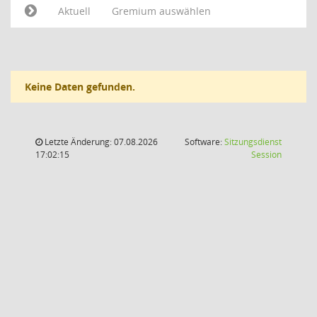
Aktuell
Gremium auswählen
Keine Daten gefunden.
Letzte Änderung: 07.08.2026
Software:
Sitzungsdienst
(Wird in
17:02:15
Session