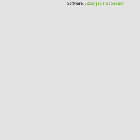
(Wird in
Software:
Sitzungsdienst
Session