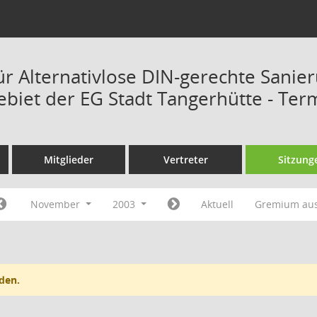
ür Alternativlose DIN-gerechte Sanie
ebiet der EG Stadt Tangerhütte - Ter
Mitglieder
Vertreter
Sitzung
November
2003
Aktuell
Gremium au
den.