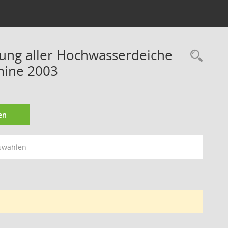
rung aller Hochwasserdeiche
Rec
mine 2003
en
swählen