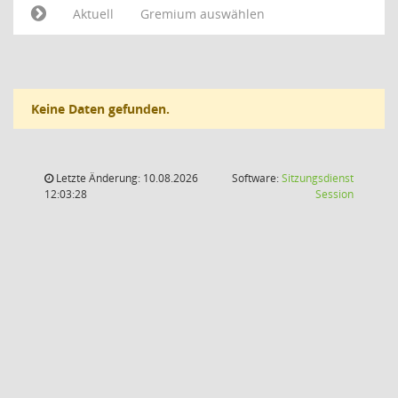
Aktuell
Gremium auswählen
Keine Daten gefunden.
Letzte Änderung: 10.08.2026
Software:
Sitzungsdienst
(Wird in
12:03:28
Session