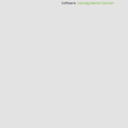
(Wird in
Software:
Sitzungsdienst
Session