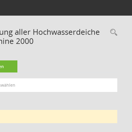
rung aller Hochwasserdeiche
Rec
mine 2000
en
swählen