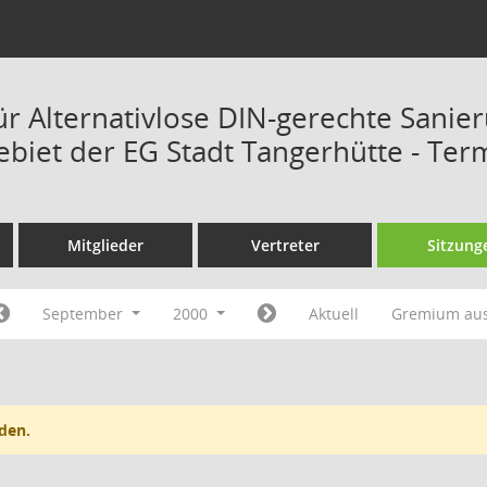
ür Alternativlose DIN-gerechte Sanie
ebiet der EG Stadt Tangerhütte - Ter
Mitglieder
Vertreter
Sitzung
September
2000
Aktuell
Gremium au
den.