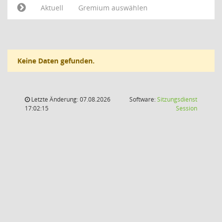
Aktuell
Gremium auswählen
Keine Daten gefunden.
Letzte Änderung: 07.08.2026
Software:
Sitzungsdienst
(Wird in
17:02:15
Session