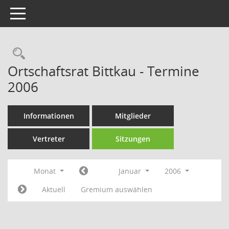
Toggle navigation
Rechercheauswahl
Ortschaftsrat Bittkau - Termine
2006
Informationen
Mitglieder
Vertreter
Sitzungen
Monat
Januar
2006
Aktuell
Gremium auswählen