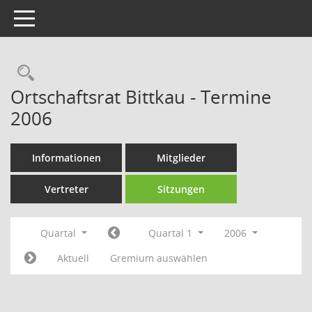
Toggle navigation
Rechercheauswahl
Ortschaftsrat Bittkau - Termine
2006
Informationen
Mitglieder
Vertreter
Sitzungen
Quartal
Quartal 1
2006
Aktuell
Gremium auswählen