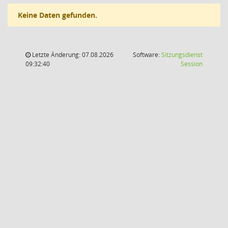
Keine Daten gefunden.
Letzte Änderung: 07.08.2026
Software:
Sitzungsdienst
(Wird in
09:32:40
Session