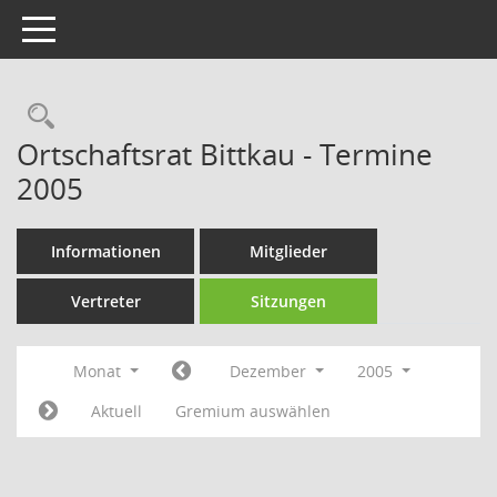
Toggle navigation
Rechercheauswahl
Ortschaftsrat Bittkau - Termine
2005
Informationen
Mitglieder
Vertreter
Sitzungen
Monat
Dezember
2005
Aktuell
Gremium auswählen