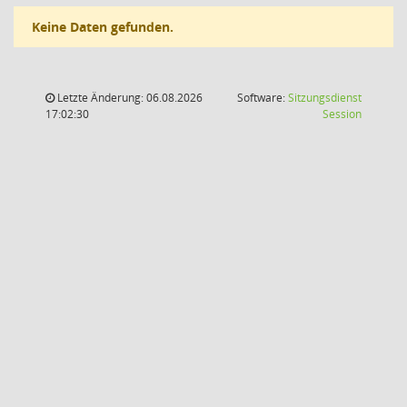
Keine Daten gefunden.
Letzte Änderung: 06.08.2026
Software:
Sitzungsdienst
(Wird in
17:02:30
Session