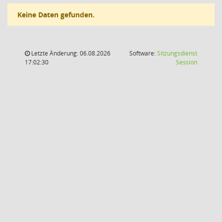
Keine Daten gefunden.
Letzte Änderung: 06.08.2026
Software:
Sitzungsdienst
(Wird in
17:02:30
Session