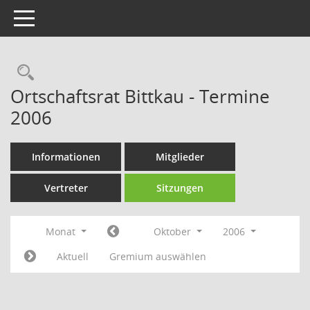
Toggle navigation
Rechercheauswahl
Ortschaftsrat Bittkau - Termine
2006
Informationen
Mitglieder
Vertreter
Sitzungen
Monat
Oktober
2006
Aktuell
Gremium auswählen