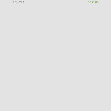
(Wird in
17:02:15
Session