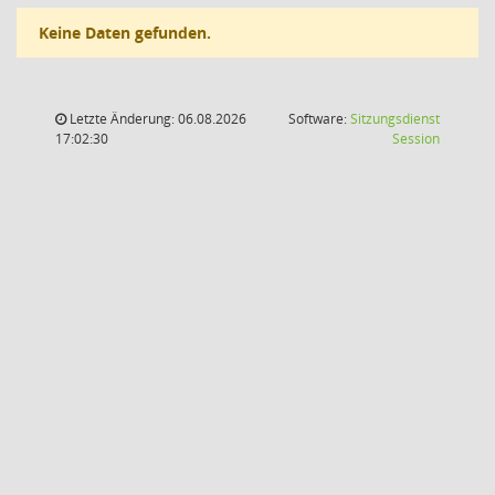
Keine Daten gefunden.
Letzte Änderung: 06.08.2026
Software:
Sitzungsdienst
(Wird in
17:02:30
Session