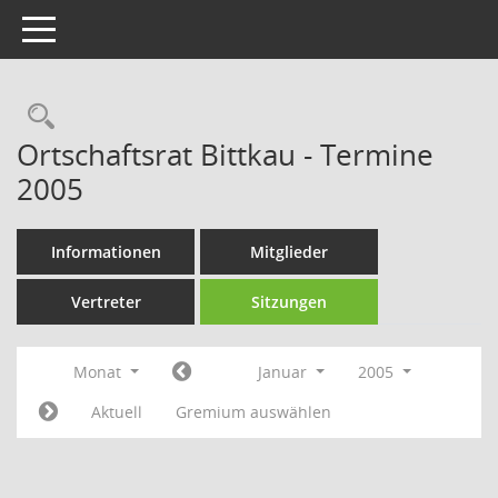
Toggle navigation
Rechercheauswahl
Ortschaftsrat Bittkau - Termine
2005
Informationen
Mitglieder
Vertreter
Sitzungen
Monat
Januar
2005
Aktuell
Gremium auswählen