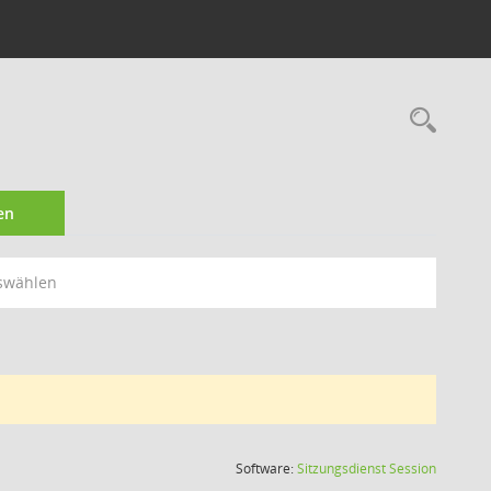
Rec
en
swählen
(Wird in
Software:
Sitzungsdienst
Session