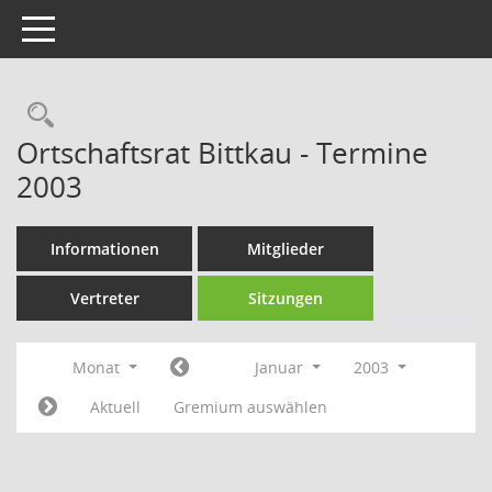
Toggle navigation
Rechercheauswahl
Ortschaftsrat Bittkau - Termine
2003
Informationen
Mitglieder
Vertreter
Sitzungen
Monat
Januar
2003
Aktuell
Gremium auswählen