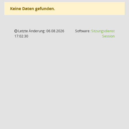
Keine Daten gefunden.
Letzte Änderung: 06.08.2026
Software:
Sitzungsdienst
(Wird in
17:02:30
Session