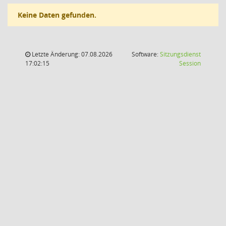
Keine Daten gefunden.
Letzte Änderung: 07.08.2026
Software:
Sitzungsdienst
(Wird in
17:02:15
Session