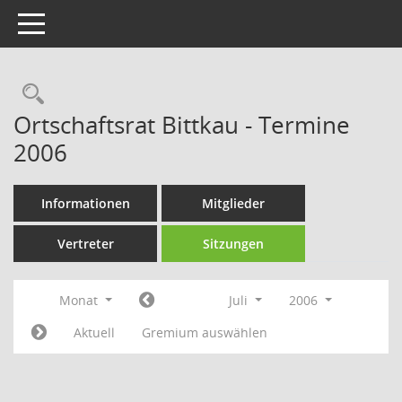
Toggle navigation
Rechercheauswahl
Ortschaftsrat Bittkau - Termine
2006
Informationen
Mitglieder
Vertreter
Sitzungen
Monat
Juli
2006
Aktuell
Gremium auswählen