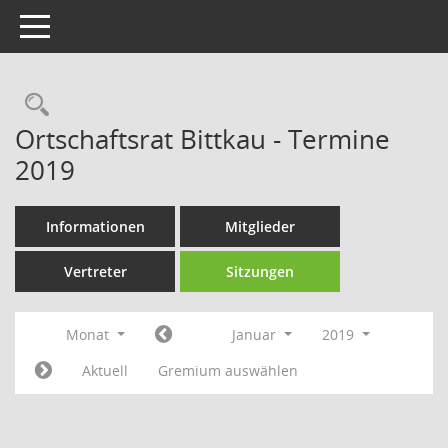
Toggle navigation
Rechercheauswahl
Ortschaftsrat Bittkau - Termine
2019
Informationen
Mitglieder
Vertreter
Sitzungen
Monat
Januar
2019
Aktuell
Gremium auswählen