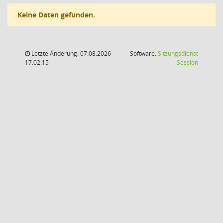
Keine Daten gefunden.
Letzte Änderung: 07.08.2026
Software:
Sitzungsdienst
(Wird in
17:02:15
Session