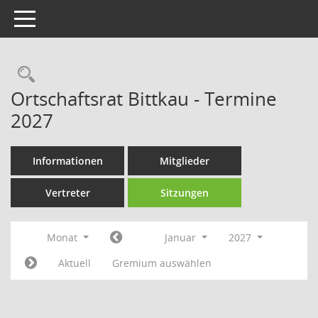
Toggle navigation
Rechercheauswahl
Ortschaftsrat Bittkau - Termine
2027
Informationen
Mitglieder
Vertreter
Sitzungen
Monat
Januar
2027
Aktuell
Gremium auswählen