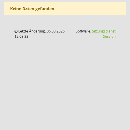
Keine Daten gefunden.
Letzte Änderung: 06.08.2026
Software:
Sitzungsdienst
(Wird in
12:03:33
Session