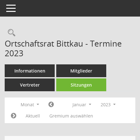
Toggle navigation
Rechercheauswahl
Ortschaftsrat Bittkau - Termine
2023
Informationen
Mitglieder
Vertreter
Sitzungen
Monat
Januar
2023
Aktuell
Gremium auswählen