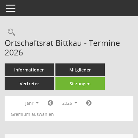
Toggle navigation
Rechercheauswahl
Ortschaftsrat Bittkau - Termine
2026
Informationen
Mitglieder
Vertreter
Sitzungen
Jahr
2026
Gremium auswählen