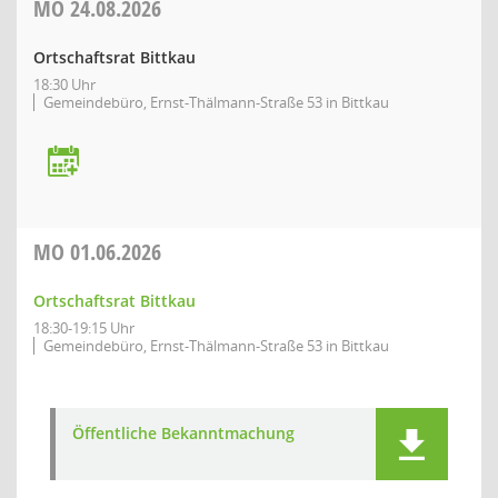
MO
24.08.2026
Ortschaftsrat Bittkau
18:30 Uhr
Gemeindebüro, Ernst-Thälmann-Straße 53 in Bittkau
MO
01.06.2026
Ortschaftsrat Bittkau
18:30-19:15 Uhr
Gemeindebüro, Ernst-Thälmann-Straße 53 in Bittkau
Öffentliche Bekanntmachung