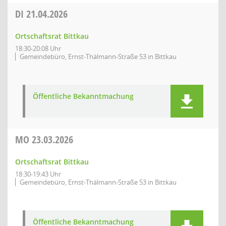
DI
21.04.2026
Ortschaftsrat Bittkau
18:30-20:08 Uhr
Gemeindebüro, Ernst-Thälmann-Straße 53 in Bittkau
Öffentliche Bekanntmachung
MO
23.03.2026
Ortschaftsrat Bittkau
18:30-19:43 Uhr
Gemeindebüro, Ernst-Thälmann-Straße 53 in Bittkau
Öffentliche Bekanntmachung