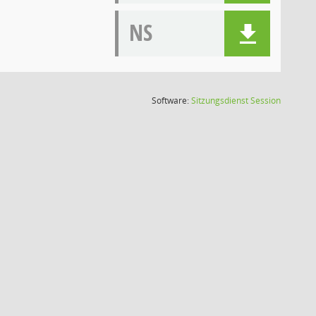
NS
(Wird in
Software:
Sitzungsdienst
Session