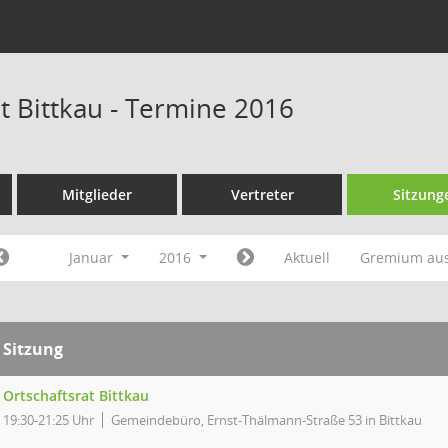
t Bittkau - Termine 2016
Mitglieder
Vertreter
Sitzung
Januar
2016
Aktuell
Gremium au
Sitzung
Ortschaftsrat Bittkau
19:30-21:25 Uhr
Gemeindebüro, Ernst-Thälmann-Straße 53 in Bittkau