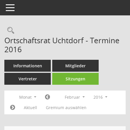
Toggle navigation
Rechercheauswahl
Ortschaftsrat Uchtdorf - Termine
2016
Informationen
Mitglieder
Vertreter
Sitzungen
Monat
Februar
2016
Aktuell
Gremium auswählen