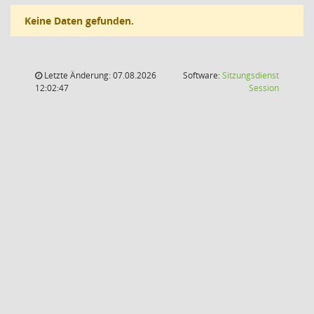
Keine Daten gefunden.
Letzte Änderung: 07.08.2026
Software:
Sitzungsdienst
(Wird in
12:02:47
Session