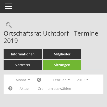
Toggle navigation
Rechercheauswahl
Ortschaftsrat Uchtdorf - Termine
2019
Informationen
Mitglieder
Vertreter
Sitzungen
Monat
Februar
2019
Aktuell
Gremium auswählen