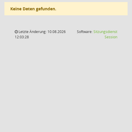
Keine Daten gefunden.
Letzte Änderung: 10.08.2026
Software:
Sitzungsdienst
(Wird in
12:03:28
Session