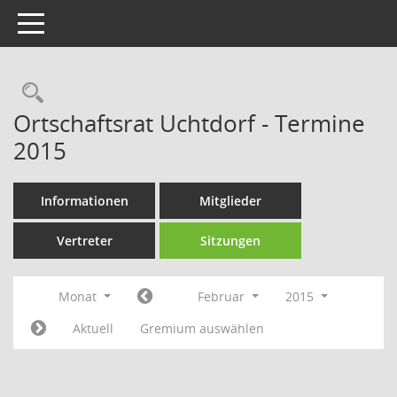
Toggle navigation
Rechercheauswahl
Ortschaftsrat Uchtdorf - Termine
2015
Informationen
Mitglieder
Vertreter
Sitzungen
Monat
Februar
2015
Aktuell
Gremium auswählen