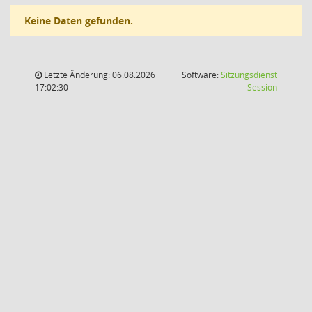
Keine Daten gefunden.
Letzte Änderung: 06.08.2026
Software:
Sitzungsdienst
(Wird in
17:02:30
Session