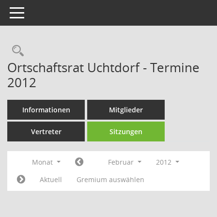
Toggle navigation
Rechercheauswahl
Ortschaftsrat Uchtdorf - Termine
2012
Informationen
Mitglieder
Vertreter
Sitzungen
Monat
Februar
2012
Aktuell
Gremium auswählen