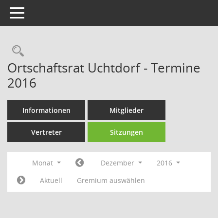
Toggle navigation
Rechercheauswahl
Ortschaftsrat Uchtdorf - Termine
2016
Informationen
Mitglieder
Vertreter
Sitzungen
Monat
Dezember
2016
Aktuell
Gremium auswählen