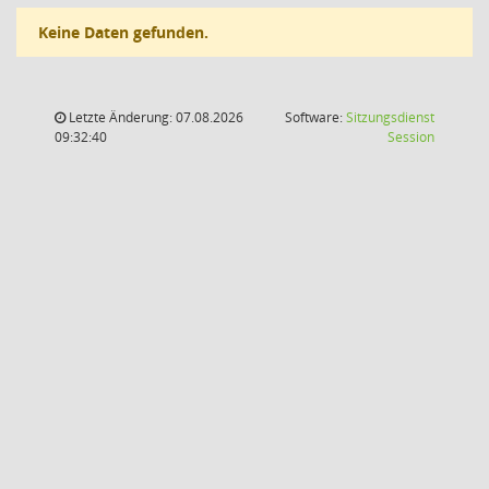
Keine Daten gefunden.
Letzte Änderung: 07.08.2026
Software:
Sitzungsdienst
(Wird in
09:32:40
Session