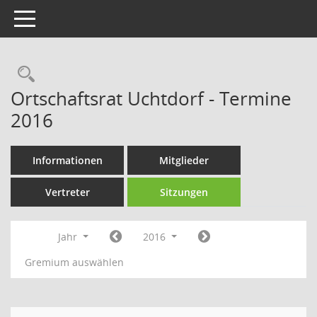
Toggle navigation
Rechercheauswahl
Ortschaftsrat Uchtdorf - Termine
2016
Informationen
Mitglieder
Vertreter
Sitzungen
Jahr
2016
Gremium auswählen