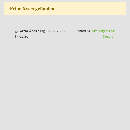
Keine Daten gefunden.
Letzte Änderung: 06.08.2026
Software:
Sitzungsdienst
(Wird in
17:02:30
Session