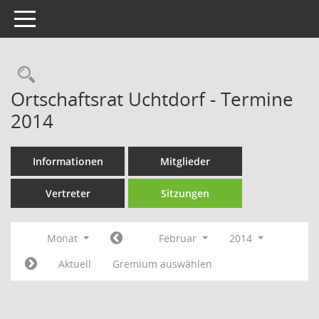
Toggle navigation
Rechercheauswahl
Ortschaftsrat Uchtdorf - Termine
2014
Informationen
Mitglieder
Vertreter
Sitzungen
Monat
Februar
2014
Aktuell
Gremium auswählen