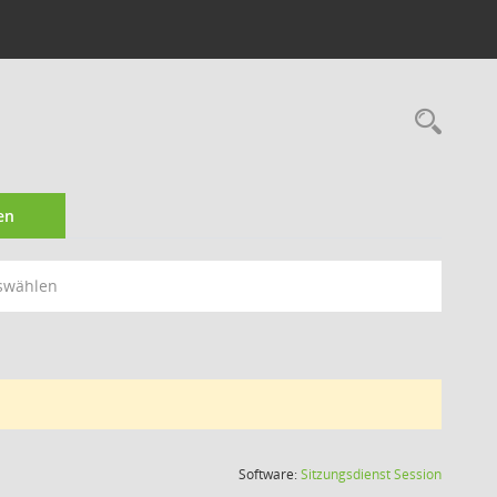
Rec
en
swählen
(Wird in
Software:
Sitzungsdienst
Session