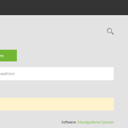
Rec
en
swählen
(Wird in
Software:
Sitzungsdienst
Session