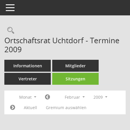
Toggle navigation
Rechercheauswahl
Ortschaftsrat Uchtdorf - Termine
2009
Informationen
Mitglieder
Vertreter
Sitzungen
Monat
Februar
2009
Aktuell
Gremium auswählen