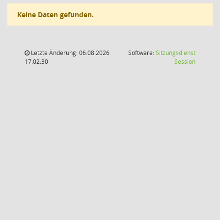
Keine Daten gefunden.
Letzte Änderung: 06.08.2026
Software:
Sitzungsdienst
(Wird in
17:02:30
Session