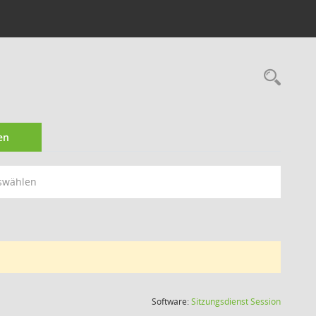
Rec
en
swählen
(Wird in
Software:
Sitzungsdienst
Session