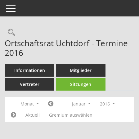
Toggle navigation
Rechercheauswahl
Ortschaftsrat Uchtdorf - Termine
2016
Informationen
Mitglieder
Vertreter
Sitzungen
Monat
Januar
2016
Aktuell
Gremium auswählen