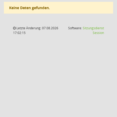
Keine Daten gefunden.
Letzte Änderung: 07.08.2026
Software:
Sitzungsdienst
(Wird in
17:02:15
Session