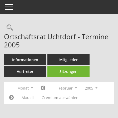
Toggle navigation
Rechercheauswahl
Ortschaftsrat Uchtdorf - Termine
2005
Informationen
Mitglieder
Vertreter
Sitzungen
Monat
Februar
2005
Aktuell
Gremium auswählen