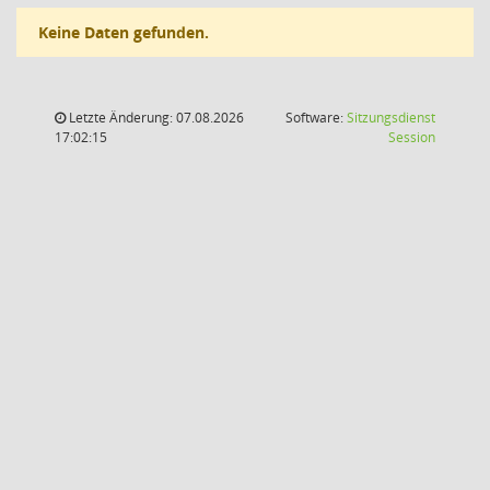
Keine Daten gefunden.
Letzte Änderung: 07.08.2026
Software:
Sitzungsdienst
(Wird in
17:02:15
Session