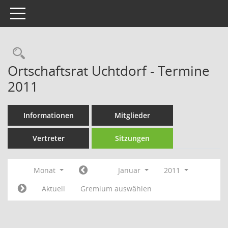
Toggle navigation
Rechercheauswahl
Ortschaftsrat Uchtdorf - Termine
2011
Informationen
Mitglieder
Vertreter
Sitzungen
Monat
Januar
2011
Aktuell
Gremium auswählen