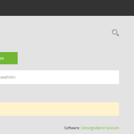
Rec
en
swählen
(Wird in
Software:
Sitzungsdienst
Session