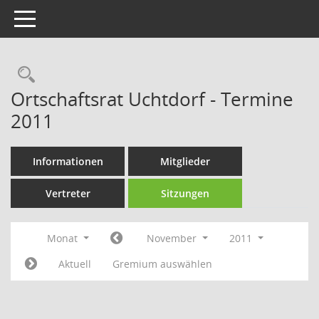
Toggle navigation
Rechercheauswahl
Ortschaftsrat Uchtdorf - Termine
2011
Informationen
Mitglieder
Vertreter
Sitzungen
Monat
November
2011
Aktuell
Gremium auswählen