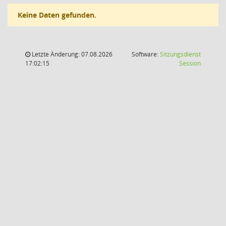
Keine Daten gefunden.
Letzte Änderung: 07.08.2026
Software:
Sitzungsdienst
(Wird in
17:02:15
Session